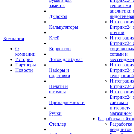
Бумага для
Битрикс24 
заметок
сервисами
аналитики 
Дырокол
лидогенера
Интеграци
Калькуляторы
Битрикс24 
почтой
Клей
Интеграци
Компания
Битрикс24 
О
Корректор
социальны
компании
сетями и
История
Лоток для бумаг
мессендже
Партнеры
Интеграци
Новости
Наборы и
Битрикс24 
подставки
телефонией
Интеграци
Печати и
Битрикс24 
штампы
Интеграци
Битрикс24 
Принадлежности
сайтом и
интернет-
Ручки
магазином
Разработка сайто
Степлер
Разработка
лендингов