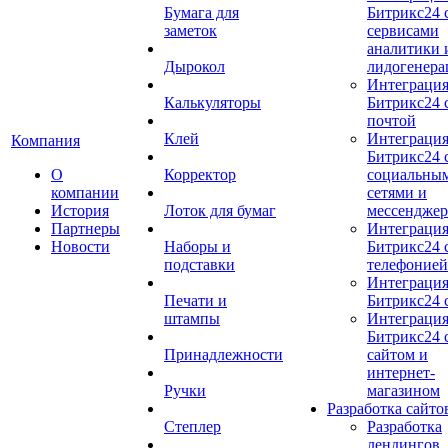
Бумага для
Битрикс24 
заметок
сервисами
аналитики 
Дырокол
лидогенера
Интеграци
Калькуляторы
Битрикс24 
почтой
Клей
Интеграци
Компания
Битрикс24 
О
Корректор
социальны
компании
сетями и
История
Лоток для бумаг
мессендже
Партнеры
Интеграци
Новости
Наборы и
Битрикс24 
подставки
телефонией
Интеграци
Печати и
Битрикс24 
штампы
Интеграци
Битрикс24 
Принадлежности
сайтом и
интернет-
Ручки
магазином
Разработка сайто
Степлер
Разработка
лендингов