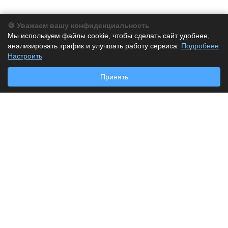
🍪 Уважаем вашу конфиденциальность
Компания
Мы используем файлы cookie, чтобы сделать сайт удобнее,
анализировать трафик и улучшать работу сервиса.
О компании
Подробнее
Настроить
История
Партнеры
Принять
Новости
Каталог
Бумага
Бумага для заметок
Дырокол
Калькуляторы
Клей
Корректор
Лоток для бумаг