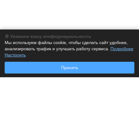
🍪 Уважаем вашу конфиденциальность
Компания
Мы используем файлы cookie, чтобы сделать сайт удобнее,
анализировать трафик и улучшать работу сервиса.
О компании
Подробнее
Настроить
История
Партнеры
Принять
Новости
Каталог
Бумага
Бумага для заметок
Дырокол
Калькуляторы
Клей