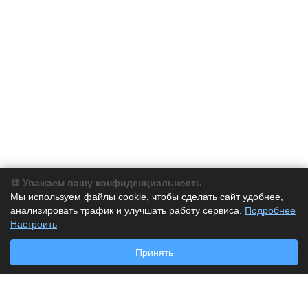
🍪 Уважаем вашу конфиденциальность
Компания
Мы используем файлы cookie, чтобы сделать сайт удобнее,
анализировать трафик и улучшать работу сервиса.
Подробнее
Каталог
Настроить
Принять
Услуги
Наши контакты