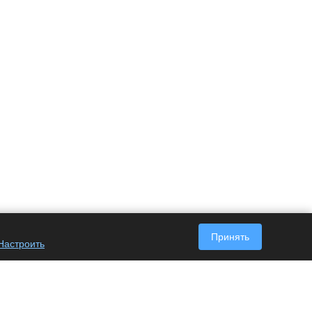
Принять
Настроить
Наши контакты
+7 (495) 128-63-05
Пн. – Пт.: с 9:00 до 18:00