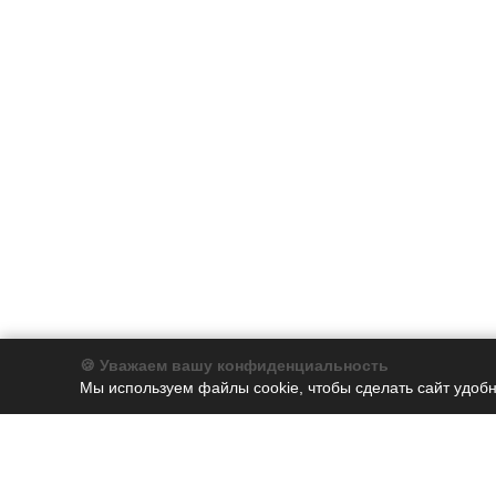
🍪 Уважаем вашу конфиденциальность
Мы используем файлы cookie, чтобы сделать сайт удобн
Компания
Каталог
О компании
Бумага
История
Бумага для заметок