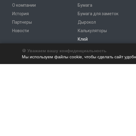
О компании
Бумага
История
Бумага для заметок
Партнеры
Дырокол
Новости
Калькуляторы
Клей
Корректор
🍪 Уважаем вашу конфиденциальность
Лоток для бумаг
Мы используем файлы cookie, чтобы сделать сайт удобн
Наборы и подставки
Печати и штампы
Принадлежности
Ручки
Степлер
Файл для бумаги
© 2026 Магазин офисных товаров и услуг