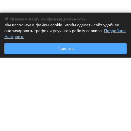
🍪 Уважаем вашу конфиденциальность
Компания
Мы используем файлы cookie, чтобы сделать сайт удобнее,
анализировать трафик и улучшать работу сервиса.
О компании
Подробнее
Настроить
История
Партнеры
Принять
Новости
Каталог
Бумага
Бумага для заметок
Дырокол
Калькуляторы
Клей
Корректор
Лоток для бумаг