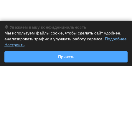
🍪 Уважаем вашу конфиденциальность
Компания
Мы используем файлы cookie, чтобы сделать сайт удобнее,
анализировать трафик и улучшать работу сервиса.
О компании
Подробнее
Настроить
История
Партнеры
Принять
Новости
Каталог
Бумага
Бумага для заметок
Дырокол
Калькуляторы
Клей
Корректор