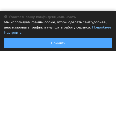
🍪 Уважаем вашу конфиденциальность
Компания
Мы используем файлы cookie, чтобы сделать сайт удобнее,
анализировать трафик и улучшать работу сервиса.
О компании
Подробнее
Настроить
История
Партнеры
Принять
Новости
Каталог
Бумага
Бумага для заметок
Дырокол
Калькуляторы
Клей
Корректор
Лоток для бумаг