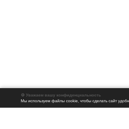
🍪 Уважаем вашу конфиденциальность
Мы используем файлы cookie, чтобы сделать сайт удобн
Компания
Каталог
О компании
Бумага
История
Бумага для заметок