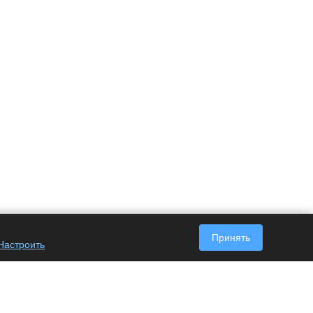
Принять
Настроить
Наши контакты
+7 (495) 128-63-05
Пн. – Пт.: с 9:00 до 18:00