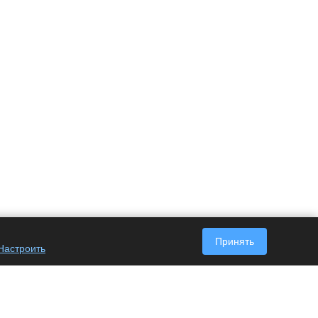
Принять
Настроить
Наши контакты
+7 (495) 128-63-05
Пн. – Пт.: с 9:00 до 18:00