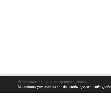
🍪 Уважаем вашу конфиденциальность
Мы используем файлы cookie, чтобы сделать сайт удобн
Компания
Каталог
О компании
Бумага
История
Бумага для заметок