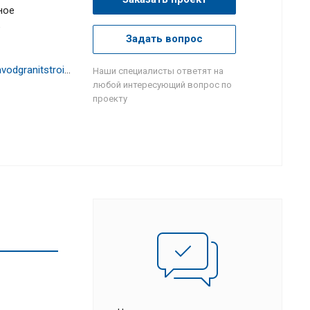
ное
е
Задать вопрос
http://www.zavodgranitstroi.ru/
Наши специалисты ответят на
любой интересующий вопрос по
проекту