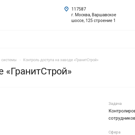
117587
г. Москва, Варшавское
шоссе, 125 строение 1
 системы
Контроль доступа на заводе «ГранитСтрой»
е «ГранитСтрой»
Задача
Контролиров
сотруднико
Сфера