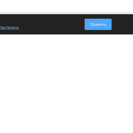
Принять
Настроить
Наши контакты
+7 (495) 128-63-05
Пн. – Пт.: с 9:00 до 18:00
117587
г. Москва, Варшавское шоссе, 125
строение 1
info@office-tools.pro