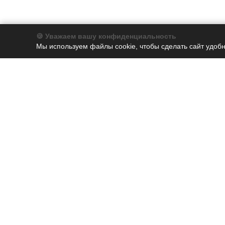
🍪 Уважаем вашу конфиденциальность
Мы используем файлы cookie, чтобы сделать сайт удобн
Компания
Каталог
О компании
Бумага
История
Бумага для заметок
Партнеры
Дырокол
Новости
Калькуляторы
Клей
Корректор
Лоток для бумаг
Наборы и подставки
Печати и штампы
Принадлежности
Ручки