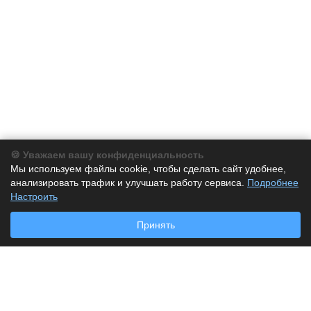
🍪 Уважаем вашу конфиденциальность
Компания
Мы используем файлы cookie, чтобы сделать сайт удобнее,
анализировать трафик и улучшать работу сервиса.
Подробнее
Каталог
Настроить
Принять
Услуги
Наши контакты
+7 (495) 128-63-05