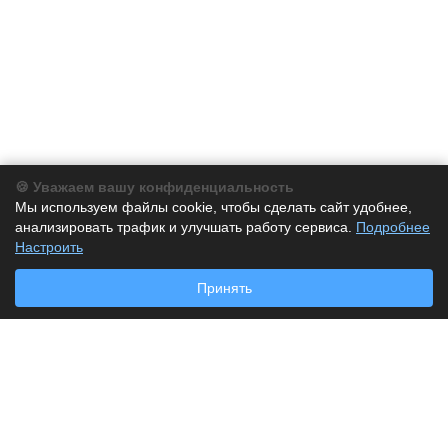
🍪 Уважаем вашу конфиденциальность
Компания
Мы используем файлы cookie, чтобы сделать сайт удобнее,
анализировать трафик и улучшать работу сервиса.
О компании
Подробнее
Настроить
История
Партнеры
Принять
Новости
Каталог
Бумага
Бумага для заметок
Дырокол